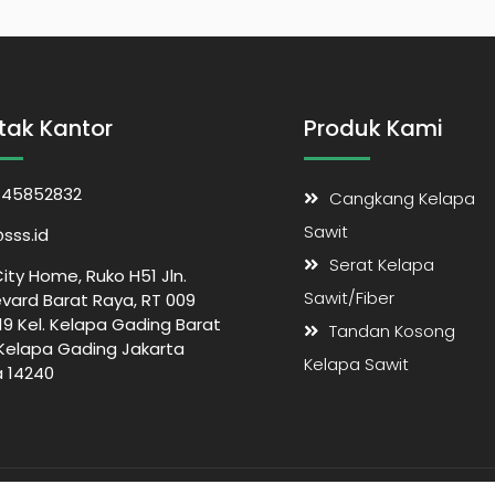
tak Kantor
Produk Kami
145852832
Cangkang Kelapa
Sawit
sss.id
Serat Kelapa
ity Home, Ruko H51 Jln.
Sawit/Fiber
vard Barat Raya, RT 009
9 Kel. Kelapa Gading Barat
Tandan Kosong
 Kelapa Gading Jakarta
Kelapa Sawit
a 14240