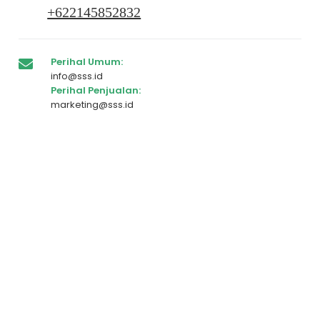
+622145852832
Perihal Umum:
info@sss.id
Perihal Penjualan:
marketing@sss.id